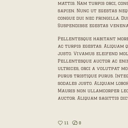
mattis. Nam turpis orci, c
sapien. Nunc ut egestas ne
congue dui nec fringilla. D
Suspendisse egestas venenat
Pellentesque habitant morb
ac turpis egestas. Aliquam q
justo. Vivamus eleifend mol
Pellentesque auctor ac eni
ultrices, orci a volutpat m
purus tristique purus. Integ
sodales justo. Aliquam lobor
Mauris non ullamcorper le
auctor. Aliquam sagittis di
11
0