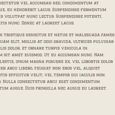
onsectetur vel accumsan sed, condimentum at
que, eu hendrerit lacus. Suspendisse fermentum
uis volutpat nunc lectus. Suspendisse potenti.
is nunc. Donec at laoreet lacus.
i tristique senectus et netus et malesuada fames
uam elit, mollis at odio gravida, ultrices pulvinar
lis dolor, et ornare turpis vehicula in.
m sit amet euismod. Ut eu accumsan nunc. Nam
olestie, ipsum magna posuere ex, vel lobortis dolor
er arcu libero, feugiat non eros vel, aliquet
tis efficitur velit, vel tempor dui iaculis non.
o. Nulla consectetur arcu eget condimentum
ctum augue. Duis fringilla nec augue eu laoreet.