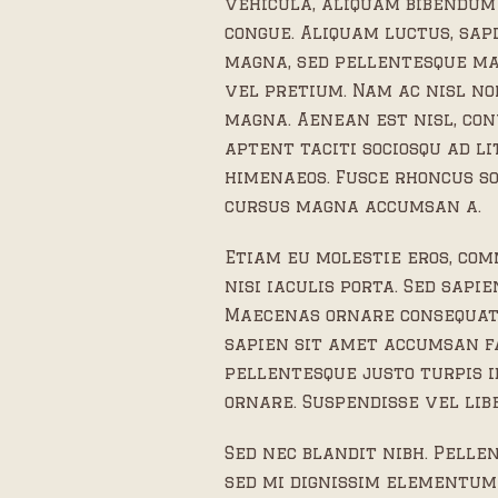
vehicula, aliquam bibendum 
congue. Aliquam luctus, sap
magna, sed pellentesque ma
vel pretium. Nam ac nisl n
magna. Aenean est nisl, con
aptent taciti sociosqu ad l
himenaeos. Fusce rhoncus so
cursus magna accumsan a.
Etiam eu molestie eros, co
nisi iaculis porta. Sed sapie
Maecenas ornare consequat 
sapien sit amet accumsan fa
pellentesque justo turpis i
ornare. Suspendisse vel lib
Sed nec blandit nibh. Pelle
sed mi dignissim elementum