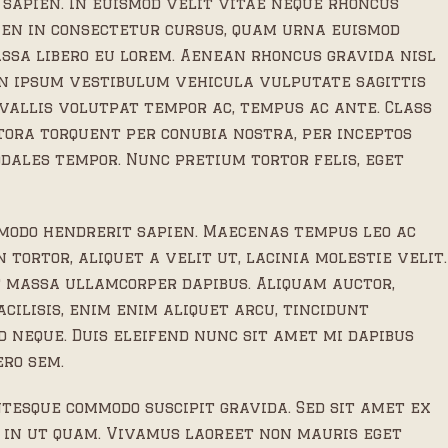
sapien. In euismod velit vitae neque rhoncus
ien in consectetur cursus, quam urna euismod
ssa libero eu lorem. Aenean rhoncus gravida nisl
on ipsum vestibulum vehicula vulputate sagittis
vallis volutpat tempor ac, tempus ac ante. Class
itora torquent per conubia nostra, per inceptos
dales tempor. Nunc pretium tortor felis, eget
mmodo hendrerit sapien. Maecenas tempus leo ac
n tortor, aliquet a velit ut, lacinia molestie velit.
massa ullamcorper dapibus. Aliquam auctor,
cilisis, enim enim aliquet arcu, tincidunt
d neque. Duis eleifend nunc sit amet mi dapibus
ero sem.
ntesque commodo suscipit gravida. Sed sit amet ex
 in ut quam. Vivamus laoreet non mauris eget