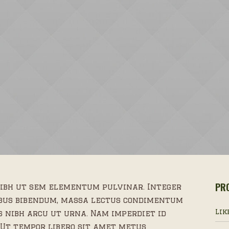
PRO
ibh ut sem elementum pulvinar. Integer
ibus bibendum, massa lectus condimentum
Lik
s nibh arcu ut urna. Nam imperdiet id
 Ut tempor libero sit amet metus