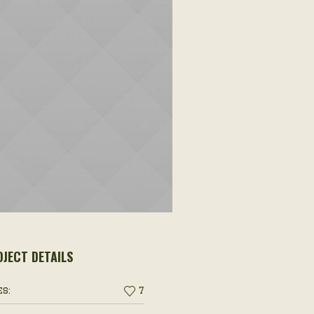
JECT DETAILS
es:
7